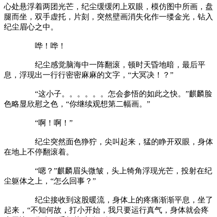
心处悬浮着两团光芒，纪尘缓缓闭上双眼，模仿图中所画，盘
腿而坐，双手虚托，片刻，突然壁画消失化作一缕金光，钻入
纪尘眉心之中。
哗！哗！
纪尘感觉脑海中一阵翻滚，顿时天昏地暗，最后平
息，浮现出一行行密密麻麻的文字，“大冥决！？”
“这小子。。。。。。怎会参悟的如此之快。”麒麟脸
色略显欣慰之色，“你继续观想第二幅画。”
“啊！啊！”
纪尘突然面色狰狞，尖叫起来，猛的睁开双眼，身体
在地上不停翻滚着。
“嗯？”麒麟眉头微皱，头上犄角浮现光芒，投射在纪
尘躯体之上，“怎么回事？”
纪尘接收到这股暖流，身体上的疼痛渐渐平息，坐了
起来，“不知何故，打小开始，我只要运行真气，身体就会疼