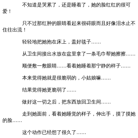
不知道是哭累了，还是睡着了，她的脸红红的很可
爱！
只不过那红肿的眼睛看起来很碍眼而且好像泪水止不
住往出流！
轻轻地把她抱在床上，盖好毯子……
从卫生间接出水放在盆里拿了一条毛巾帮她擦擦……
顺便敷一敷眼睛……看着她睡着那宁静的样子……
本来觉得她就是很脆弱的，小姑娘嘛……
结果觉得她更脆弱了……
做好这一切之后，把东西放回卫生间……
走到她面前，看着她睡觉的样子，伸出手，摸了摸她
的脸……
这个动作已经想了很久了……