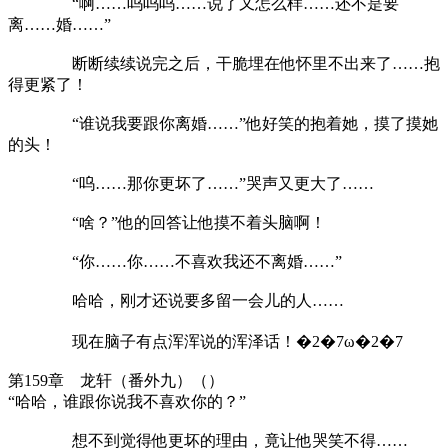
“啊……呜呜呜……说了又怎么样……还不是要
离……婚……”
断断续续说完之后，干脆埋在他怀里不出来了……抱
得更紧了！
“谁说我要跟你离婚……”他好笑的抱着她，摸了摸她
的头！
“呜……那你更坏了……”哭声又更大了……
“啥？”他的回答让他摸不着头脑啊！
“你……你……不喜欢我还不离婚……”
哈哈，刚才还说要多留一会儿的人……
现在脑子有点浑浑说的浑泽话！�2�7ω�2�7
第159章 龙轩（番外九）（）
“哈哈，谁跟你说我不喜欢你的？”
想不到觉得他更坏的理由，竟让他哭笑不得……