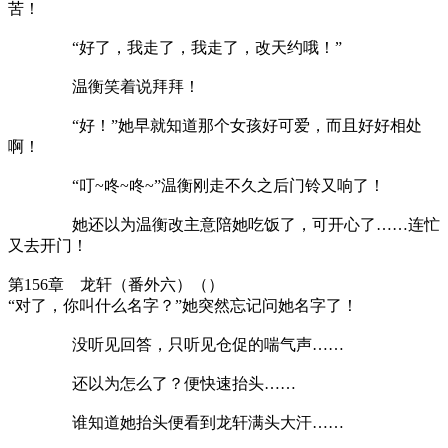
苦！
“好了，我走了，我走了，改天约哦！”
温衡笑着说拜拜！
“好！”她早就知道那个女孩好可爱，而且好好相处
啊！
“叮~咚~咚~”温衡刚走不久之后门铃又响了！
她还以为温衡改主意陪她吃饭了，可开心了……连忙
又去开门！
第156章 龙轩（番外六）（）
“对了，你叫什么名字？”她突然忘记问她名字了！
没听见回答，只听见仓促的喘气声……
还以为怎么了？便快速抬头……
谁知道她抬头便看到龙轩满头大汗……