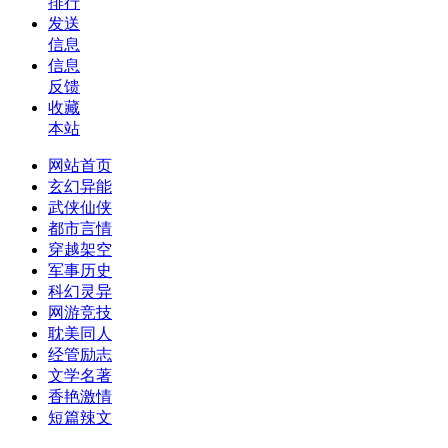
排行
发送
信息
信息
反馈
收藏
本站
网站首页
玄幻异能
武侠仙侠
都市言情
穿越架空
军事历史
科幻灵异
网游竞技
耽美同人
经管励志
文学名著
香艳激情
短篇辣文