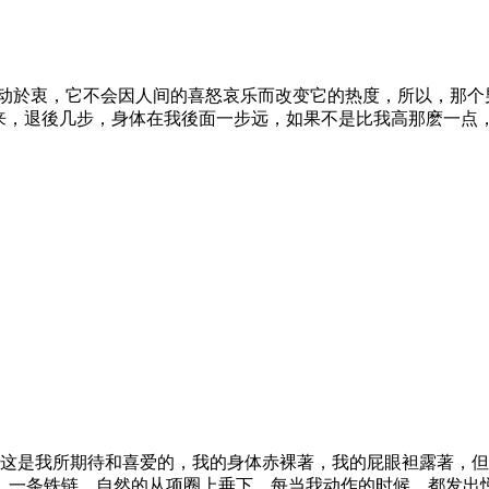
动於衷，它不会因人间的喜怒哀乐而改变它的热度，所以，那
，退後几步，身体在我後面一步远，如果不是比我高那麽一点，我
这是我所期待和喜爱的，我的身体赤裸著，我的屁眼袒露著，但
一条铁链，自然的从项圈上垂下，每当我动作的时候，都发出悦