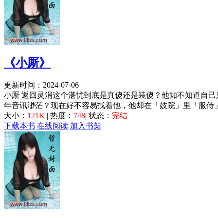
《小厮》
更新时间：2024-07-06
小厮 返回灵涓这个湛忧到底是真傻还是装傻？他知不知道自
年音讯渺茫？现在好不容易找着他，他却在「妓院」里「服侍」
大小：
121K
| 热度：
748
| 状态：
完结
下载本书
在线阅读
加入书架