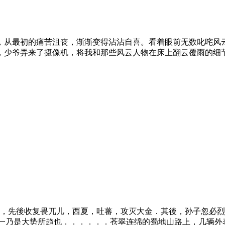
孔，从最初的痛苦沮丧，渐渐变得沾沾自喜。看着眼前无数叱咤风
少爷弄来了摄像机，将我和那些风云人物在床上翻云覆雨的细节拍
争，先後收复畏兀儿，西夏，吐蕃，攻灭大金．其後，孙子忽必
一乃是大势所趋也．．．．．．苍翠连绵的蜀地山路上，几辆外表朴