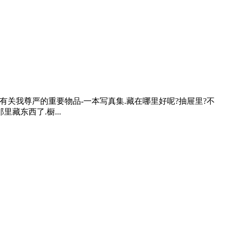
出有关我尊严的重要物品-一本写真集.藏在哪里好呢?抽屉里?不
藏东西了.橱...