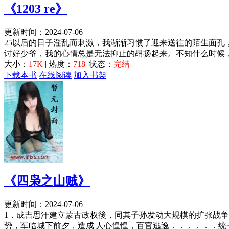
《1203 re》
更新时间：2024-07-06
25以后的日子淫乱而刺激，我渐渐习惯了迎来送往的陌生面
讨好少爷，我的心情总是无法抑止的昂扬起来。不知什么时候，
大小：
17K
| 热度：
718
| 状态：
完结
下载本书
在线阅读
加入书架
《四枭之山贼》
更新时间：2024-07-06
1．成吉思汗建立蒙古政权後，同其子孙发动大规模的扩张战
势，军临城下前夕，造成|人心惶惶，百官逃逸．．．．．．统