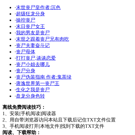
·
末世丧尸皇作者:沉色
·
超级狂龙分身
·
操控丧尸
·
末日丧尸女王
·
我的男友是丧尸
·
末世之跟着丧尸兄有肉吃
·
丧尸夫妻奋斗记
·
丧尸母体
·
打打丧尸,谈谈恋爱
·
丧尸小姐去哪儿
·
丧尸分身
·
丧尸伪装指南 作者:鬼茶绿
·
唐逸世界第一丧尸王
·
生化之我是丧尸
·
盘龙分身色转
离线免费阅读技巧：
1、安装[手机阅读]阅读器
2、用自带浏览器访问本站且下载后记住TXT文件位置
3、手机阅读打开[本地文件]找到下载的TXT文件
阅读、下载帮助：