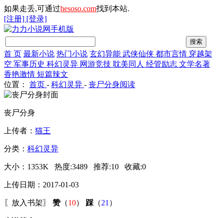
如果走丢,可通过
hesoso.com
找到本站.
[注册]
[登录]
首 页
最新小说
热门小说
玄幻异能
武侠仙侠
都市言情
穿越架
空
军事历史
科幻灵异
网游竞技
耽美同人
经管励志
文学名著
香艳激情
短篇辣文
位置：
首页
-
科幻灵异
-
丧尸分身阅读
丧尸分身
上传者：
猫王
分类：
科幻灵异
大小：
1353K
热度:
3489
推荐:
10
收藏:
0
上传日期：2017-01-03
〖
放入书架
〗
赞
（
10
）
踩
（
21
）