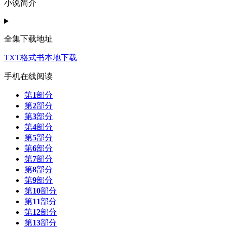
小说简介
全集下载地址
TXT格式书本地下载
手机在线阅读
第
1
部分
第
2
部分
第
3
部分
第
4
部分
第
5
部分
第
6
部分
第
7
部分
第
8
部分
第
9
部分
第
10
部分
第
11
部分
第
12
部分
第
13
部分