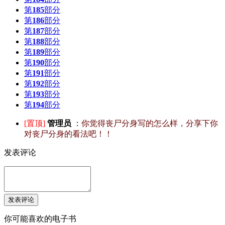
第
185
部分
第
186
部分
第
187
部分
第
188
部分
第
189
部分
第
190
部分
第
191
部分
第
192
部分
第
193
部分
第
194
部分
[置顶]
管理员
：
你觉得丧尸分身写的怎么样，分享下你
对丧尸分身的看法吧！！
发表评论
你可能喜欢的电子书