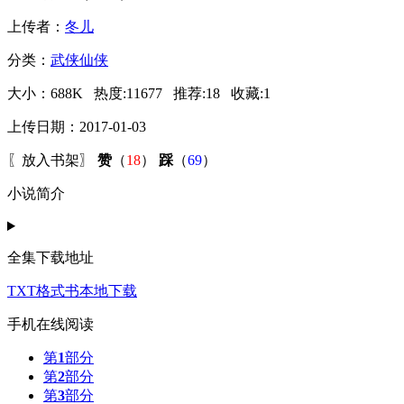
上传者：
冬儿
分类：
武侠仙侠
大小：
688K
热度:
11677
推荐:
18
收藏:
1
上传日期：2017-01-03
〖
放入书架
〗
赞
（
18
）
踩
（
69
）
小说简介
全集下载地址
TXT格式书本地下载
手机在线阅读
第
1
部分
第
2
部分
第
3
部分