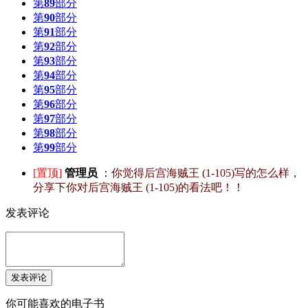
第
89
部分
第
90
部分
第
91
部分
第
92
部分
第
93
部分
第
94
部分
第
95
部分
第
96
部分
第
97
部分
第
98
部分
第
99
部分
[置顶]
管理员
：
你觉得后宫海贼王 (1-105)写的怎么样，
分享下你对后宫海贼王 (1-105)的看法吧！！
发表评论
你可能喜欢的电子书