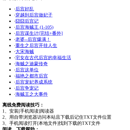
·
后宫好乱
·
穿越到后宫做妃子
·
囧囧后宫记
·
后宫海贼王 (1-105)
·
后宫谋生计[完结+番外]
·
老婆--后宫爆满！
·
重生之后宫开挂人生
·
大宋海贼
·
宅女在古代后宫的幸福生活
·
海贼之迪蒙传奇
·
后宫这单位
·
福艳之都市后宫
·
后宫宠妃养成系统
·
后宫争宠记
·
海贼王之大事件
离线免费阅读技巧：
1、安装[手机阅读]阅读器
2、用自带浏览器访问本站且下载后记住TXT文件位置
3、手机阅读打开[本地文件]找到下载的TXT文件
阅读、下载帮助：