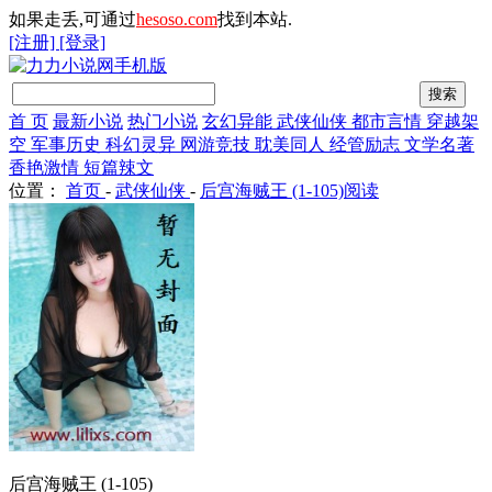
如果走丢,可通过
hesoso.com
找到本站.
[注册]
[登录]
首 页
最新小说
热门小说
玄幻异能
武侠仙侠
都市言情
穿越架
空
军事历史
科幻灵异
网游竞技
耽美同人
经管励志
文学名著
香艳激情
短篇辣文
位置：
首页
-
武侠仙侠
-
后宫海贼王 (1-105)阅读
后宫海贼王 (1-105)