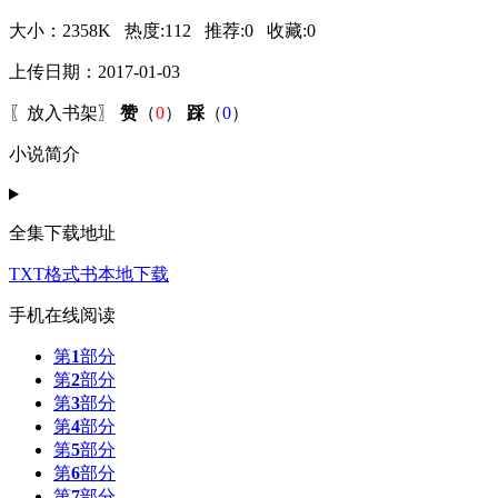
大小：
2358K
热度:
112
推荐:
0
收藏:
0
上传日期：2017-01-03
〖
放入书架
〗
赞
（
0
）
踩
（
0
）
小说简介
全集下载地址
TXT格式书本地下载
手机在线阅读
第
1
部分
第
2
部分
第
3
部分
第
4
部分
第
5
部分
第
6
部分
第
7
部分