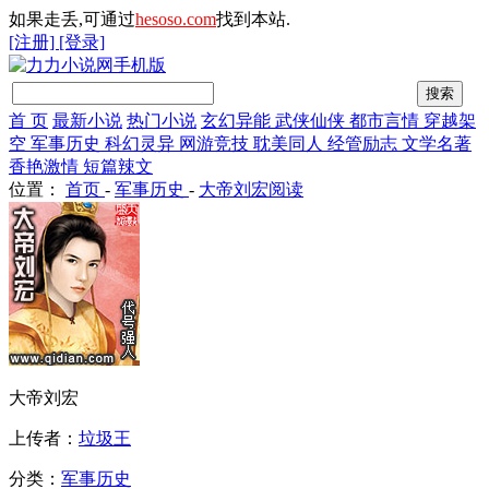
如果走丢,可通过
hesoso.com
找到本站.
[注册]
[登录]
首 页
最新小说
热门小说
玄幻异能
武侠仙侠
都市言情
穿越架
空
军事历史
科幻灵异
网游竞技
耽美同人
经管励志
文学名著
香艳激情
短篇辣文
位置：
首页
-
军事历史
-
大帝刘宏阅读
大帝刘宏
上传者：
垃圾王
分类：
军事历史