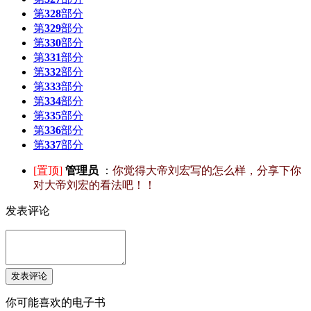
第
328
部分
第
329
部分
第
330
部分
第
331
部分
第
332
部分
第
333
部分
第
334
部分
第
335
部分
第
336
部分
第
337
部分
[置顶]
管理员
：
你觉得大帝刘宏写的怎么样，分享下你
对大帝刘宏的看法吧！！
发表评论
你可能喜欢的电子书