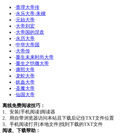
·
查理大帝传
·
永乐大帝-朱棣
·
元始大帝
·
大帝刘宏
·
大帝国的涅盘
·
永历大帝
·
中华大帝国
·
大帝传
·
重生未来时尚大帝
·
重生之恺撒大帝
·
康熙大帝
·
龙蛇大帝
·
妖血大帝
·
圣魔大帝
·
仙国大帝
离线免费阅读技巧：
1、安装[手机阅读]阅读器
2、用自带浏览器访问本站且下载后记住TXT文件位置
3、手机阅读打开[本地文件]找到下载的TXT文件
阅读、下载帮助：